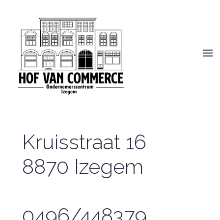
Kruisstraat 16
8870 Izegem
0496/448379