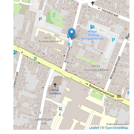
Leaflet
| ©
OpenStreetMap